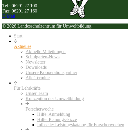
Tel.: 06291 27 100
Fax: 06291 27 160
E-Mail
© 2026 Landesschulzentrum für Umweltbildung
Start
Aktuelles
Aktuelle Mitteilungen
Schulgarten-News
Newsletter
Downloads
Unsere Kooperationspartner
Alle Termine
Für Lehrkräfte
Unser Team
Konzeption der Umweltbildung
Forscherwoche
Hilfe: Anmeldung
Hilfe: Planungsskizze
Infoseite: Leistungskatalog für Forscherwochen