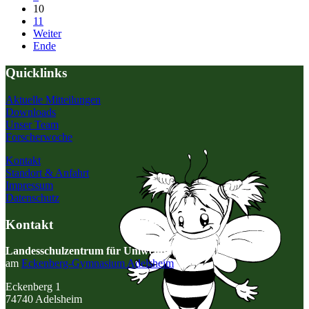
10
11
Weiter
Ende
Quicklinks
Aktuelle Mitteilungen
Downloads
Unser Team
Forscherwoche
Kontakt
Standort & Anfahrt
Impressum
Datenschutz
Kontakt
Landesschulzentrum für Umweltbildung
am
Eckenberg-Gymnasium Adelsheim
Eckenberg 1
74740 Adelsheim