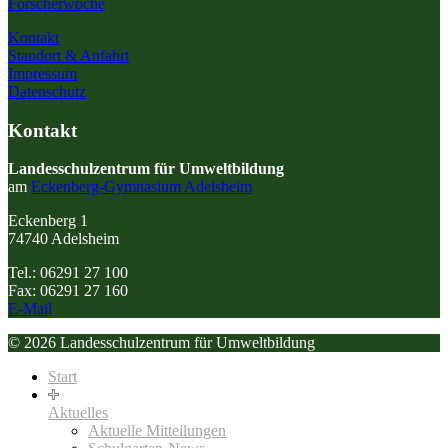
Forscherwoche
Kontakt
Standort & Anfahrt
Impressum
Datenschutz
Kontakt
Landesschulzentrum für Umweltbildung
am
Eckenberg-Gymnasium Adelsheim
Eckenberg 1
74740 Adelsheim
Tel.: 06291 27 100
Fax: 06291 27 160
E-Mail
© 2026 Landesschulzentrum für Umweltbildung
Start
Aktuelles
Aktuelle Mitteilungen