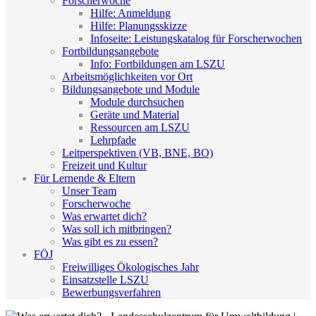
Forscherwoche
Hilfe: Anmeldung
Hilfe: Planungsskizze
Infoseite: Leistungskatalog für Forscherwochen
Fortbildungsangebote
Info: Fortbildungen am LSZU
Arbeitsmöglichkeiten vor Ort
Bildungsangebote und Module
Module durchsuchen
Geräte und Material
Ressourcen am LSZU
Lehrpfade
Leitperspektiven (VB, BNE, BO)
Freizeit und Kultur
Für Lernende & Eltern
Unser Team
Forscherwoche
Was erwartet dich?
Was soll ich mitbringen?
Was gibt es zu essen?
FÖJ
Freiwilliges Ökologisches Jahr
Einsatzstelle LSZU
Bewerbungsverfahren