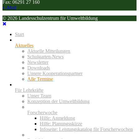
Fax: 06291 27 160
E-Mail
© 2026 Landesschulzentrum für Umweltbildung
Start
Aktuelles
Aktuelle Mitteilungen
Schulgarten-News
Newsletter
Downloads
Unsere Kooperationspartner
Alle Termine
Für Lehrkräfte
Unser Team
Konzeption der Umweltbildung
Forscherwoche
Hilfe: Anmeldung
Hilfe: Planungsskizze
Infoseite: Leistungskatalog für Forscherwochen