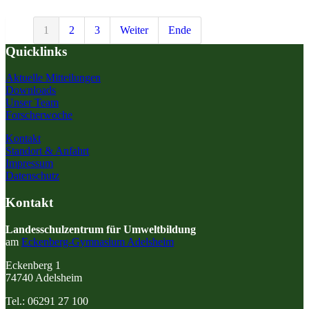
1
2
3
Weiter
Ende
Quicklinks
Aktuelle Mitteilungen
Downloads
Unser Team
Forscherwoche
Kontakt
Standort & Anfahrt
Impressum
Datenschutz
Kontakt
Landesschulzentrum für Umweltbildung
am
Eckenberg-Gymnasium Adelsheim
Eckenberg 1
74740 Adelsheim
Tel.: 06291 27 100