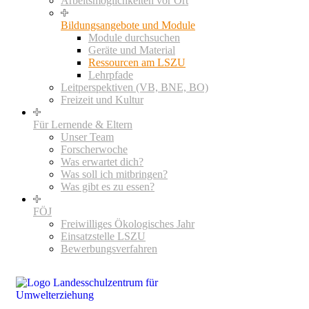
Arbeitsmöglichkeiten vor Ort
Bildungsangebote und Module
Module durchsuchen
Geräte und Material
Ressourcen am LSZU
Lehrpfade
Leitperspektiven (VB, BNE, BO)
Freizeit und Kultur
Für Lernende & Eltern
Unser Team
Forscherwoche
Was erwartet dich?
Was soll ich mitbringen?
Was gibt es zu essen?
FÖJ
Freiwilliges Ökologisches Jahr
Einsatzstelle LSZU
Bewerbungsverfahren