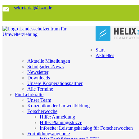
sekretariat@lszu.de
Start
Aktuelles
Aktuelle Mitteilungen
Schulgarten-News
Newsletter
Downloads
Unsere Kooperationspartner
Alle Termine
Für Lehrkräfte
Unser Team
Konzeption der Umweltbildung
Forscherwoche
Hilfe: Anmeldung
Hilfe: Planungsskizze
Infoseite: Leistungskatalog für Forscherwochen
Fortbildungsangebote