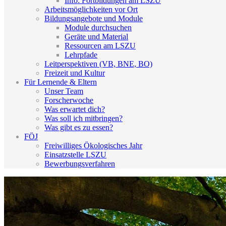
Info: Fortbildungen am LSZU
Arbeitsmöglichkeiten vor Ort
Bildungsangebote und Module
Module durchsuchen
Geräte und Material
Ressourcen am LSZU
Lehrpfade
Leitperspektiven (VB, BNE, BO)
Freizeit und Kultur
Für Lernende & Eltern
Unser Team
Forscherwoche
Was erwartet dich?
Was soll ich mitbringen?
Was gibt es zu essen?
FÖJ
Freiwilliges Ökologisches Jahr
Einsatzstelle LSZU
Bewerbungsverfahren