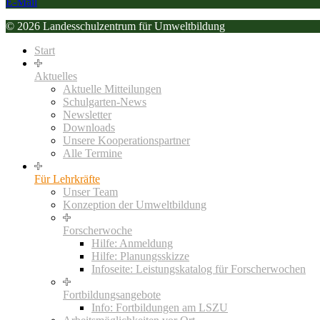
E-Mail
© 2026 Landesschulzentrum für Umweltbildung
Start
Aktuelles
Aktuelle Mitteilungen
Schulgarten-News
Newsletter
Downloads
Unsere Kooperationspartner
Alle Termine
Für Lehrkräfte
Unser Team
Konzeption der Umweltbildung
Forscherwoche
Hilfe: Anmeldung
Hilfe: Planungsskizze
Infoseite: Leistungskatalog für Forscherwochen
Fortbildungsangebote
Info: Fortbildungen am LSZU