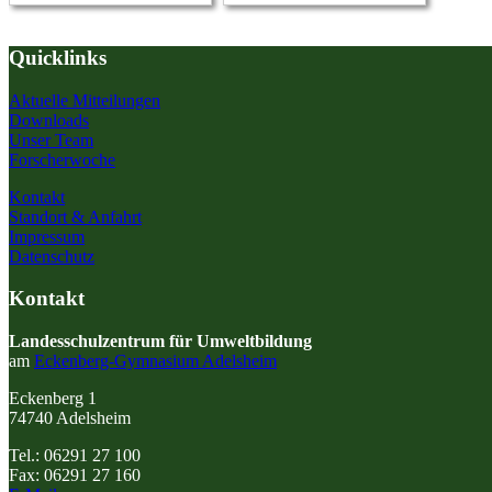
Quicklinks
Aktuelle Mitteilungen
Downloads
Unser Team
Forscherwoche
Kontakt
Standort & Anfahrt
Impressum
Datenschutz
Kontakt
Landesschulzentrum für Umweltbildung
am
Eckenberg-Gymnasium Adelsheim
Eckenberg 1
74740 Adelsheim
Tel.: 06291 27 100
Fax: 06291 27 160