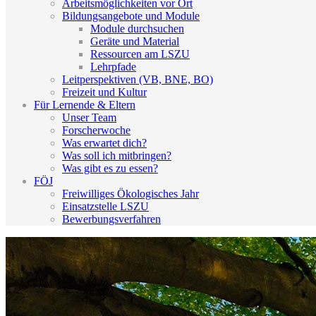
Arbeitsmöglichkeiten vor Ort
Bildungsangebote und Module
Module durchsuchen
Geräte und Material
Ressourcen am LSZU
Lehrpfade
Leitperspektiven (VB, BNE, BO)
Freizeit und Kultur
Für Lernende & Eltern
Unser Team
Forscherwoche
Was erwartet dich?
Was soll ich mitbringen?
Was gibt es zu essen?
FÖJ
Freiwilliges Ökologisches Jahr
Einsatzstelle LSZU
Bewerbungsverfahren