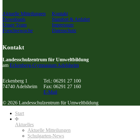
Aktuelle Mitteilungen
Kontakt
Downloads
Standort & Anfahrt
Unser Team
Impressum
Forscherwoche
Datenschutz
Kontakt
Landesschulzentrum für Umweltbildung
am
Eckenberg-Gymnasium Adelsheim
Eckenberg 1
Tel.: 06291 27 100
74740 Adelsheim
Fax: 06291 27 160
E-Mail
© 2026 Landesschulzentrum für Umweltbildung
Start
Aktuelles
Aktuelle Mitteilungen
Schulgarten-News