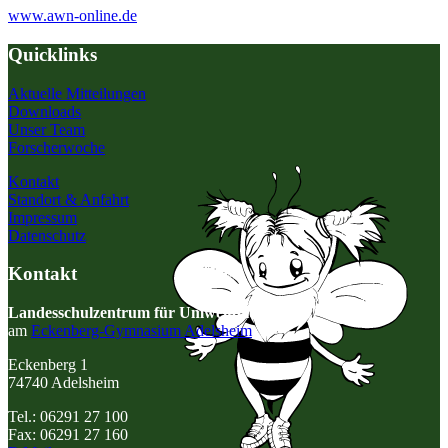
www.awn-online.de
Quicklinks
Aktuelle Mitteilungen
Downloads
Unser Team
Forscherwoche
Kontakt
Standort & Anfahrt
Impressum
Datenschutz
Kontakt
Landesschulzentrum für Umweltbildung
am
Eckenberg-Gymnasium Adelsheim
Eckenberg 1
74740 Adelsheim
Tel.: 06291 27 100
Fax: 06291 27 160